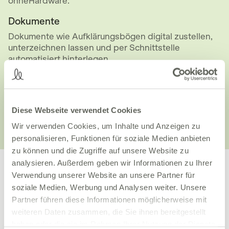
ohneHardware.
Dokumente
Dokumente wie Aufklärungsbögen digital zustellen,
unterzeichnen lassen und per Schnittstelle
automatisiert hinterlegen.
Patientenportal
Zeitgemäße Kommunikation und Verwaltung von
Dokumenten & Rechnungen für Patienten –
Diese Webseite verwendet Cookies
ohneaufwändige Registrierung.
Wir verwenden Cookies, um Inhalte und Anzeigen zu
personalisieren, Funktionen für soziale Medien anbieten
zu können und die Zugriffe auf unsere Website zu
analysieren. Außerdem geben wir Informationen zu Ihrer
Verwendung unserer Website an unsere Partner für
Vollständig integriert in Ihre
soziale Medien, Werbung und Analysen weiter. Unsere
Praxissoftware
Partner führen diese Informationen möglicherweise mit
Hunderte Rechnungen mit nur einem Klick in
weiteren Daten zusammen, die Sie ihnen bereitgestellt
Ihrer Praxisverwaltungssoftware übermitteln
haben oder die sie im Rahmen Ihrer Nutzung der Dienste
und das Forderungsvolumen einen Tag später