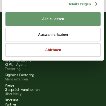
Emily Elmberg
Details zeigen
Alle zulassen
Auswahl erlauben
Patientenaufnahme
Digitale Anamnese
Digitale Dokumente
Ein Portal für alles
Ablehnen
KI Assistenz
KI Dokumentation
KI Plan Agent
Factoring
Digitales Factoring
Mehr erfahren
Preise
Gespräch vereinbaren
Über Nelly
Über uns
Partner