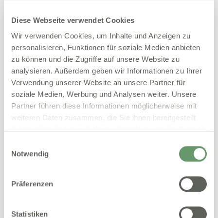
Weg von Nelly Solutions, administrative Belastungen
entlang der gesamten Patientenreise zu reduzieren
Diese Webseite verwendet Cookies
und den Zugang zu moderner, hochwertiger
Wir verwenden Cookies, um Inhalte und Anzeigen zu
Gesundheitsversorgung zu erleichtern.
personalisieren, Funktionen für soziale Medien anbieten
zu können und die Zugriffe auf unsere Website zu
Über Nelly Solutions
analysieren. Außerdem geben wir Informationen zu Ihrer
Verwendung unserer Website an unsere Partner für
Nelly Solutions automatisiert administrative Prozesse
soziale Medien, Werbung und Analysen weiter. Unsere
und Zahlungsflüsse im Gesundheitswesen und
Partner führen diese Informationen möglicherweise mit
schafft eine vollständig digitale Patientenreise - von
weiteren Daten zusammen, die Sie ihnen bereitgestellt
der Aufnahme bis zur Abrechnung. Das 2021
haben oder die sie im Rahmen Ihrer Nutzung der Dienste
gegründete Berliner Unternehmen reduziert den
gesammelt haben.
Einwilligungsauswahl
administrativen Aufwand für Praxen und verbessert
Notwendig
gleichzeitig das Patientenerlebnis sowie die
Finanzierbarkeit medizinischer Versorgung.
Präferenzen
Die Plattform digitalisiert Patientendaten,
automatisiert das Forderungsmanagement und
ermöglicht sichere, DSGVO-konforme Prozesse über
Statistiken