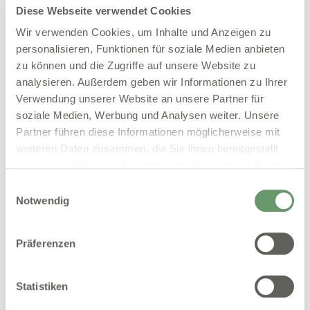
Diese Webseite verwendet Cookies
Veranstaltung liegt in der Vergangenheit
Wir verwenden Cookies, um Inhalte und Anzeigen zu
Mehr über Nelly
personalisieren, Funktionen für soziale Medien anbieten
zu können und die Zugriffe auf unsere Website zu
analysieren. Außerdem geben wir Informationen zu Ihrer
Verwendung unserer Website an unsere Partner für
soziale Medien, Werbung und Analysen weiter. Unsere
Partner führen diese Informationen möglicherweise mit
Jetzt kostenfrei unser Info-
weiteren Daten zusammen, die Sie ihnen bereitgestellt
Sheet anfordern!
haben oder die sie im Rahmen Ihrer Nutzung der Dienste
gesammelt haben.
Keine App oder Tablets. Kein Drucken,
Einwilligungsauswahl
Abheften oder Scannen. Setup und Updates
Notwendig
kostenfrei. Lassen Sie sich von unserem
Expertenteam jetzt beraten.
Präferenzen
Vorname
*
Statistiken
Nachname
*