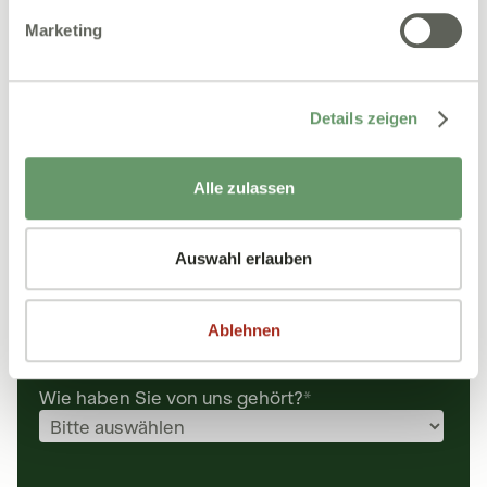
Marketing
E-Mail
*
Details zeigen
Telefonnummer
*
Alle zulassen
Praxis-Fachbereich
*
Auswahl erlauben
Ihre Position / Beruf
*
Ablehnen
PLZ
*
Wie haben Sie von uns gehört?
*