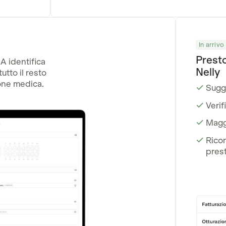
In arrivo
Presto
A identifica
Nelly
utto il resto
ione medica.
Sugge
Verif
Magg
Rico
prest