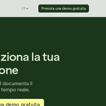
Prenota una demo gratuita
ITALIAN
uziona la tua
one
AI documenta il
n tempo reale.
na demo gratuita