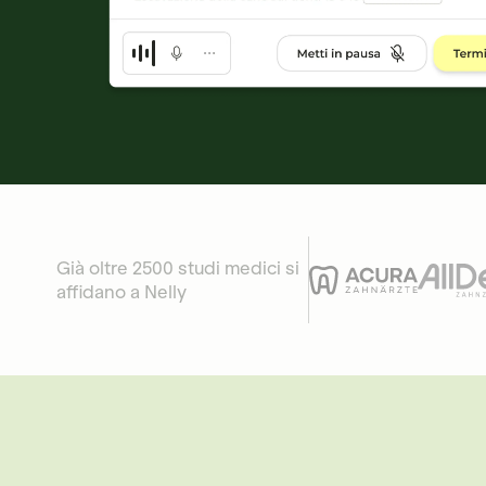
Già oltre 2500 studi medici si
affidano a Nelly