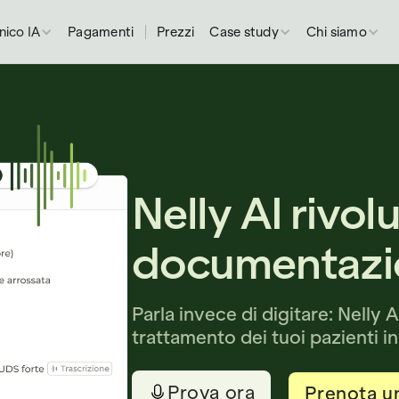
inico IA
Pagamenti
Prezzi
Case study
Chi siamo
Nelly AI rivol
documentazi
Parla invece di digitare: Nelly 
trattamento dei tuoi pazienti i
Prova ora
Prenota u