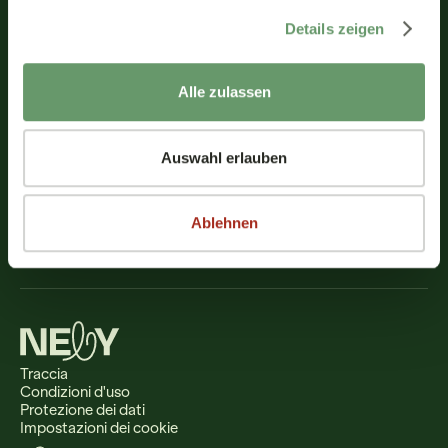
Richiedi una consulenza gratuita
Chi è Nelly
Details zeigen
Su di noi
I partner
Lavori
Stiamo assumendo!
Alle zulassen
Contatto
Al portale per i pazienti ↗
Assistenza clienti per studi medici
Auswahl erlauben
Servizio clienti
info@nelly-solutions.com
+39 02 9475 3953
Ablehnen
Traccia
Condizioni d'uso
Protezione dei dati
Impostazioni dei cookie