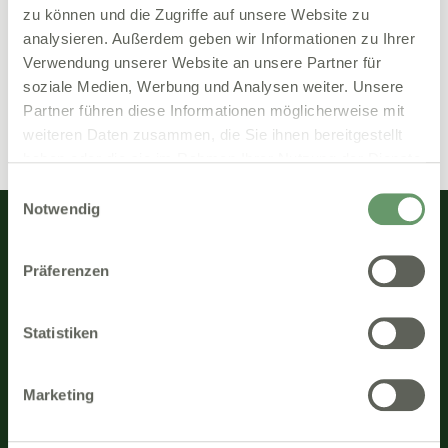
Per telefono
zu können und die Zugriffe auf unsere Website zu
+39 02 9475 3953
analysieren. Außerdem geben wir Informationen zu Ihrer
Verwendung unserer Website an unsere Partner für
E-mail
soziale Medien, Werbung und Analysen weiter. Unsere
support@nelly-solutions.it
Partner führen diese Informationen möglicherweise mit
weiteren Daten zusammen, die Sie ihnen bereitgestellt
haben oder die sie im Rahmen Ihrer Nutzung der Dienste
gesammelt haben.
Einwilligungsauswahl
Notwendig
Präferenzen
Percorso digitale del paziente
Anamnesi digitale
Documenti digitali
Statistiken
Assistenza IA
Diario Clinico IA
Pagamenti
Marketing
Scopri di più
Prezzi