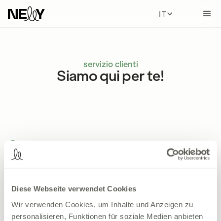
ITALIAN
servizio clienti
Siamo qui per te!
Sei un paziente e hai una domanda?
Ecco come puoi contattarci come
paziente:
Diese Webseite verwendet Cookies
Orario d'ufficio
Wir verwenden Cookies, um Inhalte und Anzeigen zu
Dal lunedì al venerdì dalle 9:00 alle 17:00
personalisieren, Funktionen für soziale Medien anbieten