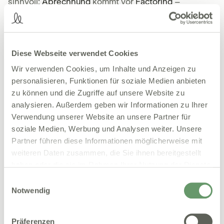
sinnvoll:
Abrechnung
kommt vor
Factoring
–
zusammen entsteht ein durchgängiger, effizienter
Workflow.
Diese Webseite verwendet Cookies
Möchten Sie die Nelly KI Dokumentation selbst
Wir verwenden Cookies, um Inhalte und Anzeigen zu
einmal ausprobieren?
personalisieren, Funktionen für soziale Medien anbieten
Jetzt kostenlos auf unserer Webseite testen.
zu können und die Zugriffe auf unsere Website zu
analysieren. Außerdem geben wir Informationen zu Ihrer
Verwendung unserer Website an unsere Partner für
soziale Medien, Werbung und Analysen weiter. Unsere
Partner führen diese Informationen möglicherweise mit
weiteren Daten zusammen, die Sie ihnen bereitgestellt
haben oder die sie im Rahmen Ihrer Nutzung der Dienste
gesammelt haben.
Einwilligungsauswahl
Notwendig
Präferenzen