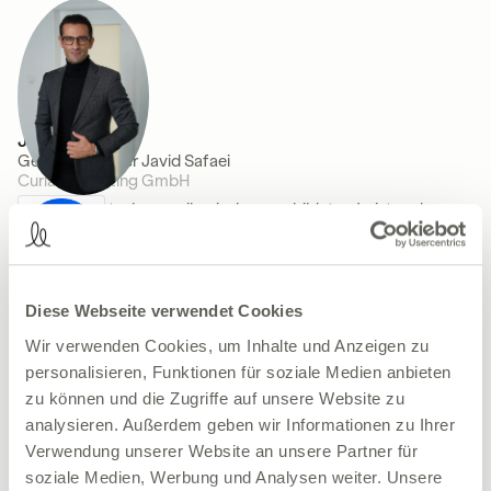
Javid Safaei
Geschäftsführer Javid Safaei
Curia Consulting GmbH
Javid ist deutsch-amerikanisch ausgebildeter Jurist und
Geschäftsführer der Curia Consulting. Als Keynote-Speaker ist
er regelmäßig auf internationalen Kongressen für Ästhetik
eingeladen.
Diese Webseite verwendet Cookies
Wir verwenden Cookies, um Inhalte und Anzeigen zu
personalisieren, Funktionen für soziale Medien anbieten
zu können und die Zugriffe auf unsere Website zu
analysieren. Außerdem geben wir Informationen zu Ihrer
Verwendung unserer Website an unsere Partner für
Jan Tuch
soziale Medien, Werbung und Analysen weiter. Unsere
Team Lead Inside Sales - Growth