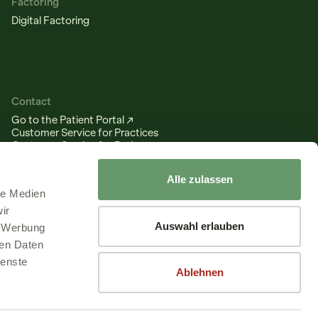
Factoring
Digital Factoring
Contact
Go to the Patient Portal ↗
Customer Service for Practices
Customer Service for Patients
info@nelly-solutions.com
+49 30 917 33 799
Alle zulassen
le Medien
ir
Auswahl erlauben
, Werbung
ren Daten
ienste
Ablehnen
English