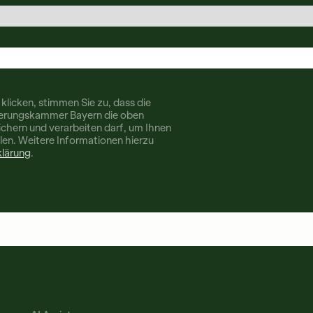
klicken, stimmen Sie zu, dass die
herungskammer Bayern die oben
chern und verarbeiten darf, um Ihnen
llen. Weitere Informationen hierzu
lärung
.