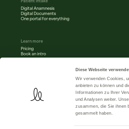
Patient Intake
Digital Anamnesis
Digital Documents
One portal for everything
Learn more
Pricing
Book an intro
Diese Webseite verwende
Wir verwenden Cookies, um
anbieten zu können und di
Informationen zu Ihrer Ve
und Analysen weiter. Unse
zusammen, die Sie ihnen b
gesammelt haben.
Imprint
Terms of Use
Data Protection
Cookie Settings
© Nelly Solutions 2026 — All rights reserved