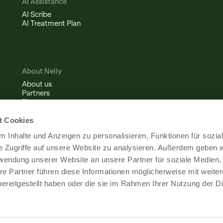
AI Assistance
AI Scribe
AI Treatment Plan
About Nelly
About us
Partners
Blog
Careers
We're hiring!
t Cookies
How Do We Secure Data at Nelly?
 Inhalte und Anzeigen zu personalisieren, Funktionen für sozia
e Zugriffe auf unsere Website zu analysieren. Außerdem geben w
rwendung unserer Website an unsere Partner für soziale Medien
re Partner führen diese Informationen möglicherweise mit weite
ereitgestellt haben oder die sie im Rahmen Ihrer Nutzung der D