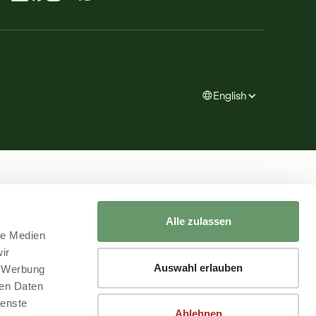
English
Alle zulassen
le Medien
ir
Auswahl erlauben
, Werbung
ren Daten
ienste
Ablehnen