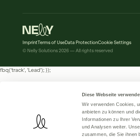
Imprint
Terms of Use
Data Protection
Cookie Settings
© Nelly Solutions 2026 — All rights reserved
fbq('track', 'Lead'); });
Diese Webseite verwende
Wir verwenden Cookies, um
anbieten zu können und di
Informationen zu Ihrer Ve
und Analysen weiter. Unse
zusammen, die Sie ihnen b