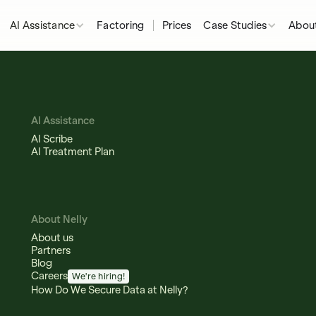
AI Assistance
Factoring
Prices
Case Studies
About
AI Assistance
AI Scribe
AI Treatment Plan
About Nelly
About us
Partners
Blog
Careers
We're hiring!
How Do We Secure Data at Nelly?