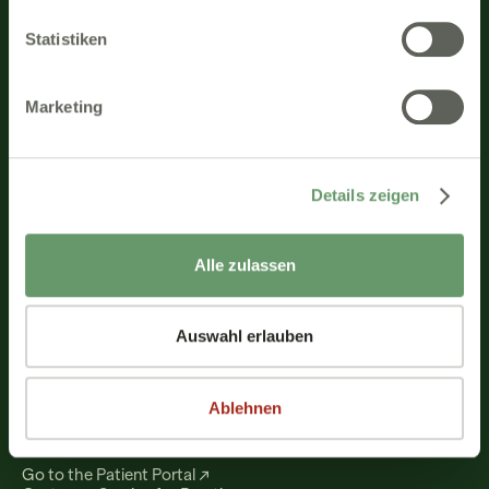
Statistiken
Patient Intake
Digital Anamnesis
Digital Documents
Marketing
One portal for everything
AI Assistance
AI Scribe
AI Treatment Plan
Details zeigen
Factoring
Digital Factoring
Learn more
Alle zulassen
Pricing
Book an intro
About Nelly
Auswahl erlauben
About us
Partners
Blog
Careers
We're hiring!
Ablehnen
How Do We Secure Data at Nelly?
Contact
Go to the Patient Portal ↗