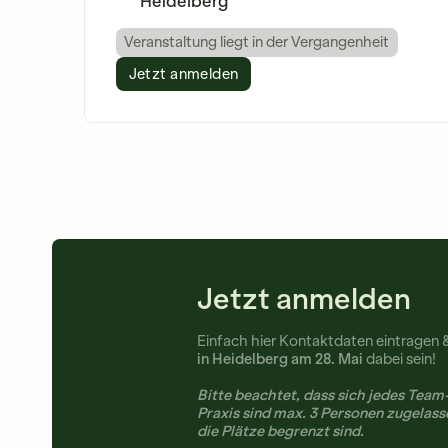
Heidelberg
Veranstaltung liegt in der Vergangenheit
Jetzt anmelden
Jetzt anmelden
Einfach hier Kontaktdaten eintragen 
in Heidelberg am 28. Mai
dabei sein!
Bitte beachtet, dass sich jedes Team
Praxis sind max. 3 Personen zugelass
die Plätze begrenzt sind.