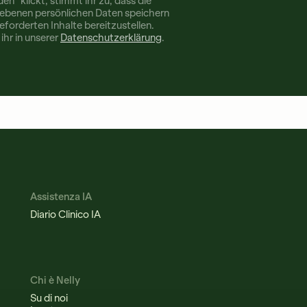
n“ klickt, stimmt ihr zu, dass die
ebenen persönlichen Daten speichern
eforderten Inhalte bereitzustellen.
ihr in unserer
Datenschutzerklärung
.
Assistenza IA
Diario Clinico IA
Chi è Nelly
Su di noi