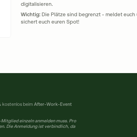
digitalisieren.
Wichtig:
Die Plätze sind begrenzt - meldet euch
sichert euch euren Spot!
& kostenlos beim
After-Work-Event
-Mitglied einzeln anmelden muss. Pro
en. Die Anmeldung ist verbindlich, da