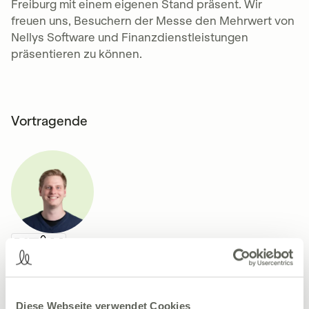
Freiburg mit einem eigenen Stand präsent. Wir
freuen uns, Besuchern der Messe den Mehrwert von
Nellys Software und Finanzdienstleistungen
präsentieren zu können.
Vortragende
Jan Tuch
Team Lead Inside Sales - Growth
Nelly Solutions GmbH
Jan Tuch ist der erste Kontaktpunkt für jeden potenziellen
Kunden, der an Nelly interessiert ist. Dabei berät er Arztpraxen,
Diese Webseite verwendet Cookies
MVZs und Kliniken und erklärt diesen den Mehrwert von Nellys