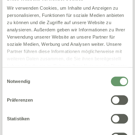
digitalen Lösungen.
Wir verwenden Cookies, um Inhalte und Anzeigen zu
personalisieren, Funktionen für soziale Medien anbieten
zu können und die Zugriffe auf unsere Website zu
Messe
analysieren. Außerdem geben wir Informationen zu Ihrer
DKOU 2024
Verwendung unserer Website an unsere Partner für
soziale Medien, Werbung und Analysen weiter. Unsere
Partner führen diese Informationen möglicherweise mit
Datum
weiteren Daten zusammen, die Sie ihnen bereitgestellt
22.10.2024
haben oder die sie im Rahmen Ihrer Nutzung der Dienste
Ort
gesammelt haben.
Einwilligungsauswahl
Berlin
Notwendig
Veranstaltung liegt in der Vergangenheit
Mehr über Nelly
Präferenzen
Statistiken