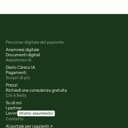
Percorso digitale del paziente
Anamnesi digitale
Documenti digitali
Assistenza IA
Diario Clinico IA
Pagamenti
Scopri di più
Prezzi
Richiedi una consulenza gratuita
Chi è Nelly
Su di noi
I partner
Lavori
Stiamo assumendo!
Contatto
Al portale per i pazienti ↗