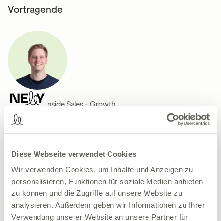
Vortragende
Jan Tuch
Team Lead Inside Sales - Growth
Nelly Solutions GmbH
Jan Tuch ist der erste Kontaktpunkt für jeden potenziellen
Kunden, der an Nelly interessiert ist. Dabei berät er Arztpraxen,
MVZs und Kliniken und erklärt diesen den Mehrwert von Nellys
digitalen Lösungen.
Diese Webseite verwendet Cookies
Wir verwenden Cookies, um Inhalte und Anzeigen zu
personalisieren, Funktionen für soziale Medien anbieten
zu können und die Zugriffe auf unsere Website zu
analysieren. Außerdem geben wir Informationen zu Ihrer
Verwendung unserer Website an unsere Partner für