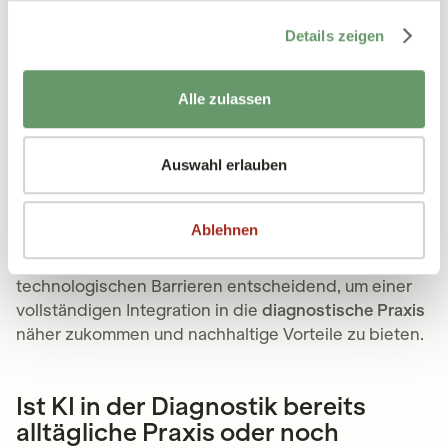
Künstliche Intelligenz (KI) hat das Potenzial, die
Details zeigen
medizinische Diagnostik erheblich zu verbessern,
steht jedoch noch vor einigen technologischen
Alle zulassen
Grenzen. Dazu zählen die Herausforderungen in der
Datenverarbeitung sowie die Integration in
bestehende Systeme. Diese Limitationen hindern KI-
Auswahl erlauben
Systeme daran, ihr volles Potenzial auszuschöpfen
und erfordern kontinuierliche Weiterentwicklungen.
Ablehnen
Während KI bereits vielversprechende Fortschritte
erzielt hat, bleibt die Überwindung dieser
technologischen Barrieren entscheidend, um einer
vollständigen Integration in die
diagnostische Praxis
näher zukommen und nachhaltige Vorteile zu bieten.
Ist KI in der Diagnostik bereits
alltägliche Praxis oder noch