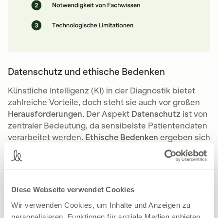
Datenschutz und ethische Bedenken
Künstliche Intelligenz (KI) in der Diagnostik bietet
zahlreiche Vorteile, doch steht sie auch vor großen
Herausforderungen
. Der Aspekt
Datenschutz
ist von
zentraler Bedeutung, da sensibelste Patientendaten
verarbeitet werden.
Ethische Bedenken
ergeben sich
vor allem aus der Frage, wie Entscheidungen
getroffen und wie transparent diese sind. Nur mit
strengen Datenschutzrichtlinien und ethischen
Richtlinien
kann der breite Einsatz von KI im
Diese Webseite verwendet Cookies
medizinischen Sektor gerechtfertigt und gefördert
Wir verwenden Cookies, um Inhalte und Anzeigen zu
werden, um das Vertrauen sowohl der Patienten als
personalisieren, Funktionen für soziale Medien anbieten