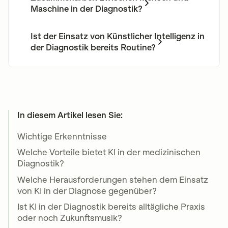
Notwendigkeit von spezifischem Fachwissen
Maschine in der Diagnostik?
und technologische Limitationen.
Künstliche Intelligenz fördert eine effektive
Zusammenarbeit zwischen Mensch und
Ist der Einsatz von Künstlicher Intelligenz in
Maschine, die eine Kombination von
der Diagnostik bereits Routine?
empathischen Fähigkeiten der Ärzte und
Der Einsatz von Künstlicher Intelligenz hat
datengetriebenen Erkenntnissen der KI
bereits Einzug in die medizinische Routine
ermöglicht.
gehalten, insbesondere in Bereichen wie
Bildgebung und Laborprozesse, bleibt jedoch
ein sich kontinuierlich entwickelndes Feld.
In diesem Artikel lesen Sie:
Wichtige Erkenntnisse
Welche Vorteile bietet KI in der medizinischen
Diagnostik?
Welche Herausforderungen stehen dem Einsatz
von KI in der Diagnose gegenüber?
Ist KI in der Diagnostik bereits alltägliche Praxis
oder noch Zukunftsmusik?