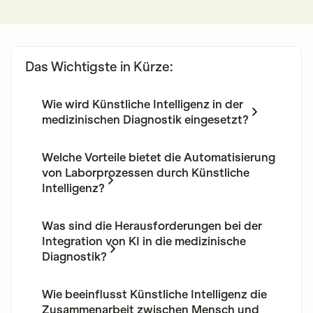
Das Wichtigste in Kürze:
Wie wird Künstliche Intelligenz in der
medizinischen Diagnostik eingesetzt?
Künstliche Intelligenz wird in der medizinischen
Diagnostik zur Verbesserung der Bildgebung,
Welche Vorteile bietet die Automatisierung
Automatisierung von Laborprozessen und für
von Laborprozessen durch Künstliche
prädiktive Analysen eingesetzt, um präzisere
Intelligenz?
und schnellere Diagnosen zu ermöglichen.
Die Automatisierung von Laborprozessen
durch Künstliche Intelligenz steigert die
Was sind die Herausforderungen bei der
Effizienz, reduziert Fehlerquoten und
Integration von KI in die medizinische
ermöglicht dem medizinischen Fachpersonal,
Diagnostik?
sich auf komplexere Aufgaben zu
Herausforderungen bei der Integration von KI in
konzentrieren.
die medizinische Diagnostik umfassen
Wie beeinflusst Künstliche Intelligenz die
Datenschutz, ethische Bedenken, die
Zusammenarbeit zwischen Mensch und