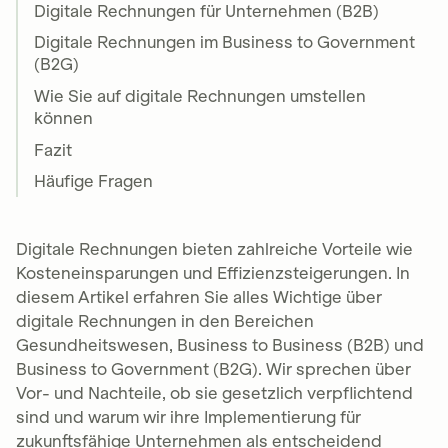
Digitale Rechnungen für Unternehmen (B2B)
Papier und physische Transportwege tragen
Digitale Rechnungen im Business to Government
digitale Rechnungen zu einer nachhaltigeren
(B2G)
Geschäftspraxis bei.
Wie Sie auf digitale Rechnungen umstellen
4.
Bessere Nachverfolgbarkeit und
können
Archivierung
: Digitale Rechnungen lassen sich
leichter archivieren und bei Bedarf
Fazit
durchsuchen oder abrufen, was die
Häufige Fragen
Buchhaltung und die Einhaltung von
Vorschriften erleichtert.
5.
Schnellere Zahlung
: Elektronische
Digitale Rechnungen bieten zahlreiche Vorteile wie
Rechnungen können direkt in
Kosteneinsparungen und Effizienzsteigerungen. In
Zahlungssysteme integriert werden, was den
diesem Artikel erfahren Sie alles Wichtige über
Zahlungsprozess beschleunigt und die
digitale Rechnungen in den Bereichen
Liquidität verbessert.
Gesundheitswesen, Business to Business (B2B) und
Business to Government (B2G). Wir sprechen über
Vor- und Nachteile, ob sie gesetzlich verpflichtend
sind und warum wir ihre Implementierung für
zukunftsfähige Unternehmen als entscheidend