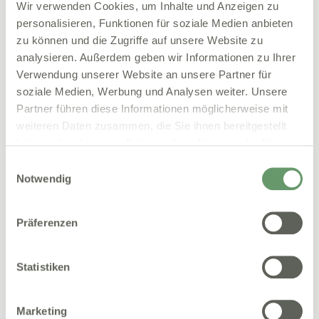
Wir verwenden Cookies, um Inhalte und Anzeigen zu
Seit diesem Zeitpunkt müssen Lieferanten und
personalisieren, Funktionen für soziale Medien anbieten
Dienstleister, die Geschäfte mit der
zu können und die Zugriffe auf unsere Website zu
Bundesverwaltung in Deutschland tätigen,
analysieren. Außerdem geben wir Informationen zu Ihrer
elektronische Rechnungen einreichen. Diese
Verwendung unserer Website an unsere Partner für
Regelung gilt für alle Rechnungen über 1.000 Euro. In
soziale Medien, Werbung und Analysen weiter. Unsere
Deutschland wird der Standard „XRechnung“ für die
Partner führen diese Informationen möglicherweise mit
elektronische Rechnungsstellung verwendet,
weiteren Daten zusammen, die Sie ihnen bereitgestellt
welcher die Anforderungen der europäischen Norm
haben oder die sie im Rahmen Ihrer Nutzung der Dienste
EN 16931 erfüllt.
gesammelt haben.
Einwilligungsauswahl
Für die Einreichung elektronischer Rechnungen
Notwendig
stehen Plattformen wie die Zentrale
Rechnungseingangsplattform des Bundes (ZRE) und
Präferenzen
das Online-Portal für Rechnungen der
Bundesregierung (OZG-RE) zur Verfügung.
Statistiken
Es gibt einige Ausnahmen von der Verpflichtung zur
elektronischen Rechnungsstellung, zum Beispiel bei
sicherheitsrelevanten Aufträgen oder wenn der
Marketing