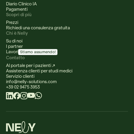
Diario Clinico IA
Pagamenti
Scopri di più
Prezzi
Richiedi una consulenza gratuita
Chi è Nelly
Su di noi
I partner
Lavori
Stiamo assumendo!
Contatto
Al portale per i pazienti ↗
Assistenza clienti per studi medici
Servizio clienti
info@nelly-solutions.com
+39 02 9475 3953