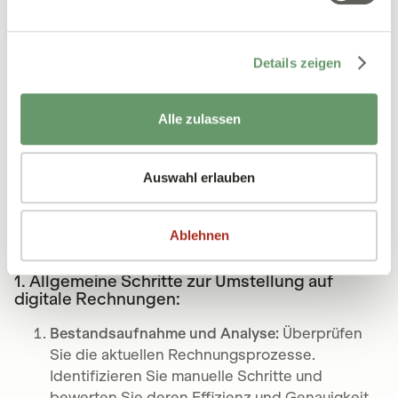
Auftraggeber ausdrücklich eine Rechnung in
Papierform akzeptiert.
Details zeigen
Wie Sie auf digitale Rechnungen
umstellen können
Alle zulassen
Die Umstellung auf digitale Rechnungen kann
Unternehmen und Einrichtungen erhebliche Vorteile
Auswahl erlauben
bieten, das steht außer Frage. Hier sind nun einige
Schritte, die Ihnen helfen, diesen Prozess erfolgreich
zu gestalten:
Ablehnen
1. Allgemeine Schritte zur Umstellung auf
digitale Rechnungen:
Bestandsaufnahme und Analyse:
Überprüfen
Sie die aktuellen Rechnungsprozesse.
Identifizieren Sie manuelle Schritte und
bewerten Sie deren Effizienz und Genauigkeit.