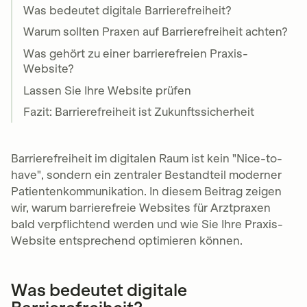
ein kompletter Relaunch mit Barrierefreiheit als
Was bedeutet digitale Barrierefreiheit?
Basis mittlere vierstellige Beträge kosten – ist
aber eine Investition in Zukunftssicherheit.
Warum sollten Praxen auf Barrierefreiheit achten?
Was gehört zu einer barrierefreien Praxis-
Website?
Lassen Sie Ihre Website prüfen
Fazit: Barrierefreiheit ist Zukunftssicherheit
Barrierefreiheit im digitalen Raum ist kein "Nice-to-
have", sondern ein zentraler Bestandteil moderner
Patientenkommunikation. In diesem Beitrag zeigen
wir, warum barrierefreie Websites für Arztpraxen
bald verpflichtend werden und wie Sie Ihre Praxis-
Website entsprechend optimieren können.
Was bedeutet digitale