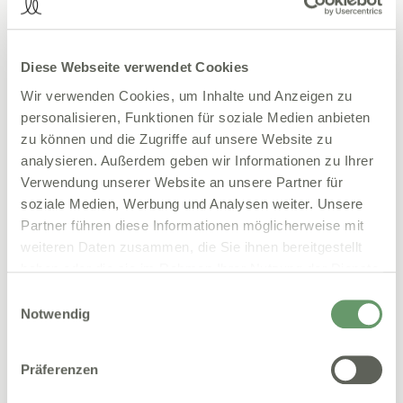
Rund 10 % der Bevölkerung gelten als dauerhaft
eingeschränkt in der Nutzung digitaler Angebote. Mit
einer barrierefreien Website erreichen Sie mehr
Diese Webseite verwendet Cookies
Menschen und zeigen, dass Ihre Praxis offen und
Wir verwenden Cookies, um Inhalte und Anzeigen zu
patientenorientiert ist.
personalisieren, Funktionen für soziale Medien anbieten
zu können und die Zugriffe auf unsere Website zu
3. Besseres Google-Ranking
analysieren. Außerdem geben wir Informationen zu Ihrer
Verwendung unserer Website an unsere Partner für
Barrierearme Webseiten sind oft auch technisch
soziale Medien, Werbung und Analysen weiter. Unsere
sauberer aufgebaut, was
positive Effekte auf die
Partner führen diese Informationen möglicherweise mit
Suchmaschinenoptimierung (SEO)
hat. Google
weiteren Daten zusammen, die Sie ihnen bereitgestellt
bevorzugt klar strukturierte Seiten mit guter
haben oder die sie im Rahmen Ihrer Nutzung der Dienste
Lesbarkeit, sinnvollen Alt-Tags und logischer
gesammelt haben.
Einwilligungsauswahl
Navigation.
Notwendig
Was gehört zu einer barrierefreien
Präferenzen
Praxis-Website?