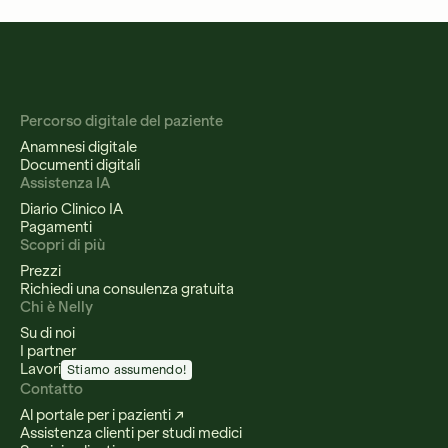
Percorso digitale del paziente
Anamnesi digitale
Documenti digitali
Assistenza IA
Diario Clinico IA
Pagamenti
Scopri di più
Prezzi
Richiedi una consulenza gratuita
Chi è Nelly
Su di noi
I partner
Lavori
Stiamo assumendo!
Contatto
Al portale per i pazienti ↗
Assistenza clienti per studi medici