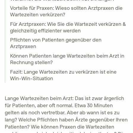
Alle relevanten Unterlagen mitbringen
Vorteile für Praxen: Wieso sollten Arztpraxen die
Bei längeren Wartezeiten höflich
Wartezeiten verkürzen?
nachfragen
Notfall oder Dringlichkeit bei der
Für Arztpraxen: Wie Sie die Wartezeit verkürzen &
Terminvereinbarung angeben
gleichzeitig effizienter werden
Pflichten von Patienten gegenüber den
Arztpraxen
Aus Praxissicht:
Können Patienten lange Wartezeiten beim Arzt in
Effiziente Terminplanung und Verwaltung
Rechnung stellen?
Klare Kommunikation mit Patienten über
Wartezeiten
Fazit: Lange Wartezeiten zu verkürzen ist eine
Einführung von digitalen Tools
zur
Win-Win-Situation
Reduktion administrativer Tätigkeiten
Priorisierung von Notfällen und
dringenden Fällen
Lange Wartezeiten beim Arzt: Das ist zwar ärgerlich
Einrichtung einer Warteliste für kurzfristig
für Patienten, aber oft normal. Etwa 30 Minuten
freigewordene Termine
gelten als noch vertretbar. Aber ab wann ist es zu
Regelmäßige Überprüfung und
lang? Welche Pflichten haben Ärzte gegenüber Ihren
Optimierung der Praxisabläufe
Patienten? Wie können Praxen die Wartezeiten