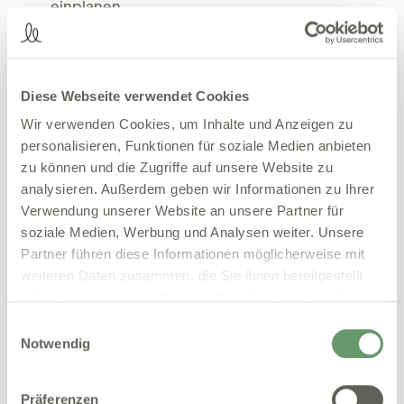
einplanen.
Elektronischer Terminkalender zur besseren
Organisation:
Die Verwendung eines
elektronischen Terminkalenders erleichtert die
Verwaltung und Planung von Terminen und
Diese Webseite verwendet Cookies
ermöglicht eine effiziente Kommunikation
Wir verwenden Cookies, um Inhalte und Anzeigen zu
zwischen dem medizinischen Personal und den
personalisieren, Funktionen für soziale Medien anbieten
Patienten.
zu können und die Zugriffe auf unsere Website zu
Extra-Tipp:
Machen Sie sich ebenfalls bewusst,
analysieren. Außerdem geben wir Informationen zu Ihrer
wann besonders viele Patienten erscheinen. Eher
Verwendung unserer Website an unsere Partner für
morgens, mittags oder abends? An bestimmten
soziale Medien, Werbung und Analysen weiter. Unsere
Tagen? Wo sind Staus, am Tresen oder im
Partner führen diese Informationen möglicherweise mit
Wartezimmer? Fragen dieser Art helfen Ihnen dabei,
weiteren Daten zusammen, die Sie ihnen bereitgestellt
die richtigen Optimierungsansätze zu finden.
haben oder die sie im Rahmen Ihrer Nutzung der Dienste
gesammelt haben.
Einwilligungsauswahl
Notwendig
2. Gezielte Kommunikation mit dem Patienten
Eine klare und transparente Kommunikation mit den
Präferenzen
Patienten ist entscheidend, damit sie mit