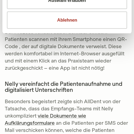
Smartphone heute tagtäglich für die
Auswahl erlauben
unterschiedlichsten Aktivitäten. Wieso nicht also
auch für ihre Aufnahme in einer Zahnarztpraxis?“ so
Ablehnen
Henry im Interview.
Der Prozess verläuft dabei denkbar einfach:
Patienten scannen mit ihrem Smartphone einen QR-
Code , der auf digitale Dokumente verweist. Diese
werden komfortabel im Internet-Browser ausgefüllt
und mit einem Klick an das Praxisteam wieder
zurückgeschickt – eine App ist nicht nötig!
Nelly vereinfacht die Patientenaufnahme und
digitalisiert Unterschriften
Besonders begeistert zeigte sich AllDent von der
Tatsache, dass das Empfangs-Teams mit Nelly
unkompliziert
viele Dokumente wie
Aufklärungsformulare
an die Patienten per SMS oder
Mail verschicken können, welche die Patienten