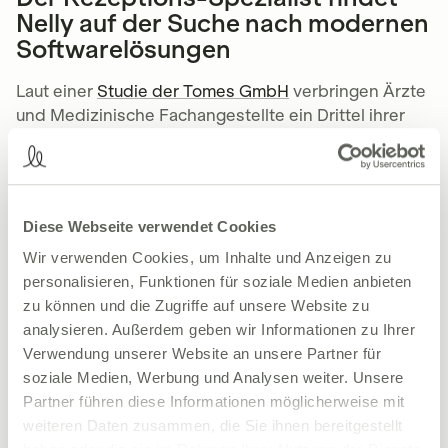
Nelly auf der Suche nach modernen
Softwarelösungen
Laut einer
Studie der Tomes GmbH
verbringen Ärzte
und Medizinische Fachangestellte ein Drittel ihrer
Arbeitszeit mit analogen Verwaltungsaufgaben.
Obwohl digitale Prozesse durchschnittlich 50
Prozent an Zeit pro Patient einsparen können!
Diese Webseite verwendet Cookies
Wir verwenden Cookies, um Inhalte und Anzeigen zu
personalisieren, Funktionen für soziale Medien anbieten
zu können und die Zugriffe auf unsere Website zu
analysieren. Außerdem geben wir Informationen zu Ihrer
Verwendung unserer Website an unsere Partner für
soziale Medien, Werbung und Analysen weiter. Unsere
Partner führen diese Informationen möglicherweise mit
Es ist also höchste Zeit, die Praxen vor Ort zu
weiteren Daten zusammen, die Sie ihnen bereitgestellt
digitalisieren. In einer Facebook-Gruppe für